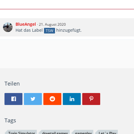
BlueAngel
21. August 2020
Hat das Label
hinzugefügt.
TSW
Teilen
Tags
Train Simulator
dovetail games
gameplay
Let`s Play