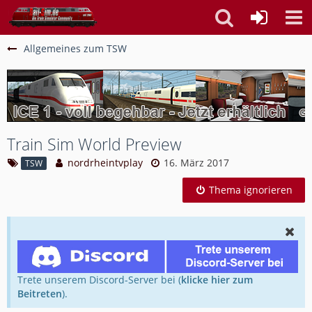
Allgemeines zum TSW
Train Sim World Preview
nordrheintvplay
16. März 2017
TSW
Thema ignorieren
Trete unserem Discord-Server bei (
klicke hier zum
Beitreten
).