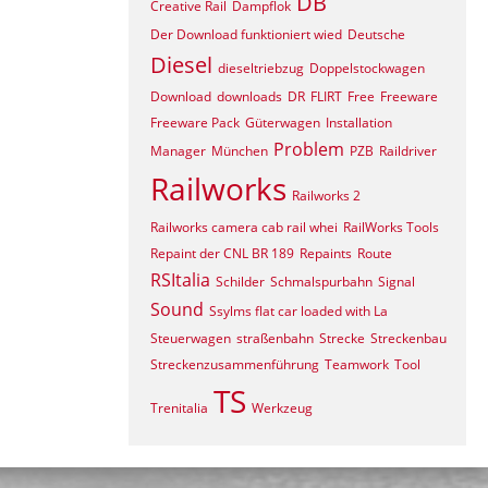
DB
Creative Rail
Dampflok
Der Download funktioniert wied
Deutsche
Diesel
dieseltriebzug
Doppelstockwagen
Download
downloads
DR
FLIRT
Free
Freeware
Freeware Pack
Güterwagen
Installation
Problem
Manager
München
PZB
Raildriver
Railworks
Railworks 2
Railworks camera cab rail whei
RailWorks Tools
Repaint der CNL BR 189
Repaints
Route
RSItalia
Schilder
Schmalspurbahn
Signal
Sound
Ssylms flat car loaded with La
Steuerwagen
straßenbahn
Strecke
Streckenbau
Streckenzusammenführung
Teamwork
Tool
TS
Trenitalia
Werkzeug