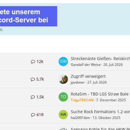
n
).
12k
Gandalf der Weise
26. Juli 2026
Zugriff verweigert
5,7k
jpvdveer
27. Juli 2026
1,5k
TolgaTEKCAN
7. Dezember 2025
Suche Rock Formations 1.2 vo
618
hal2001ibm
13. Oktober 2025