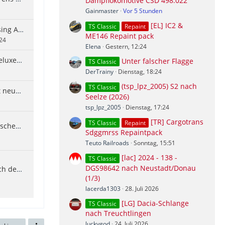
Dampflokomotive CSD 498.022
Gainmaster
Vor 5 Stunden
[EL] IC2 &
TS Classic
Repaint
Allgäu Bahn Regenerated Missing Assets
ME146 Repaint pack
24
Elena
Gestern, 12:24
Ansagen ICE 3 Train Sim 22 (Deluxe) Straßburg / Karlsruhe Ansagen
Unter falscher Flagge
TS Classic
DerTrainy
Dienstag, 18:24
(tsp_lpz_2005) S2 nach
TS Classic
TSC-X Hardware Controller mit neuer Software
Seelze (2026)
tsp_lpz_2005
Dienstag, 17:24
[TR] Cargotrans
TS Classic
Repaint
unauffindbare Assets tschechischer Strecken
Sdggmrss Repaintpack
Teuto Railroads
Sonntag, 15:51
[lac] 2024 - 138 -
TS Classic
DGS98642 nach Neustadt/Donau
von fsclips
(1/3)
lacerda1303
28. Juli 2026
[LG] Dacia-Schlange
TS Classic
nach Treuchtlingen
luckygod
24. Juli 2026