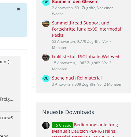
Bäume in den Gleisen
2 Antworten, 691 Zugriffe, Vor einer
Woche
Sammelthread Support und
Fortschritte für alex95 Intermodal
Packs
53 Antworten, 9.779 Zugriffe, Vor 7
Monaten
Linkliste für TSC Inhalte Weltweit
Streckenäste Gießen- Reiskirchen (KBS 635) & Gießen- Hungen (KBS 631) des Projekts Mittelhessen
15 Antworten, 1.962 Zugriffe, Vor 2
Monaten
Suche nach Rollmaterial
3 Antworten, 808 Zugriffe, Vor 2 Monaten
RotaSim - TBD LGS Straw Bale Freight Reskin Pack V1.0
Neueste Downloads
n newS
Bedienungsanleitung
TS Classic
(Manual) Deutsch PDF K-Trains
Szenario Kohle für das HKW Brens Teil1 auf der Kerbestrecke