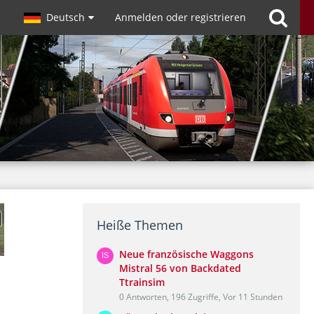
Deutsch
Anmelden oder registrieren
Heiße Themen
Neue französische Waggons
Mistral 56 von Backdated
Ttrainsim
0 Antworten, 196 Zugriffe, Vor 11 Stunden