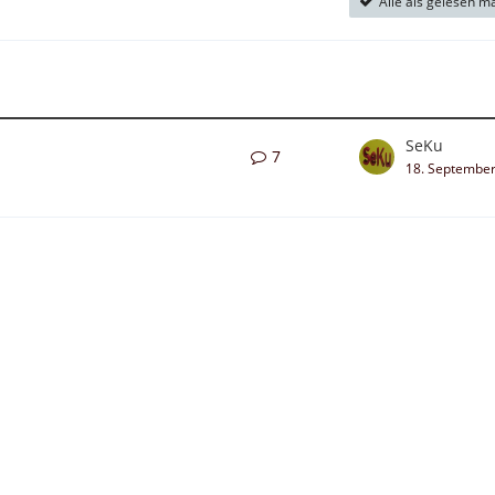
Alle als gelesen m
SeKu
7
18. Septembe