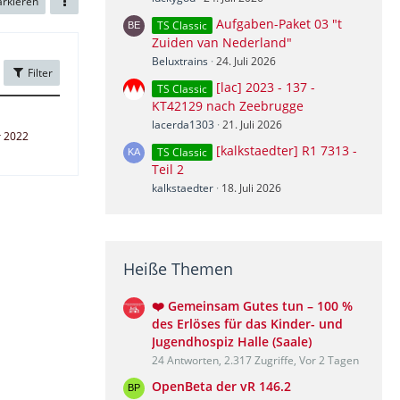
arkieren
Aufgaben-Paket 03 "t
TS Classic
Zuiden van Nederland"
Beluxtrains
24. Juli 2026
Filter
[lac] 2023 - 137 -
TS Classic
KT42129 nach Zeebrugge
lacerda1303
21. Juli 2026
r 2022
[kalkstaedter] R1 7313 -
TS Classic
Teil 2
kalkstaedter
18. Juli 2026
Heiße Themen
❤️ Gemeinsam Gutes tun – 100 %
des Erlöses für das Kinder- und
Jugendhospiz Halle (Saale)
24 Antworten, 2.317 Zugriffe, Vor 2 Tagen
OpenBeta der vR 146.2