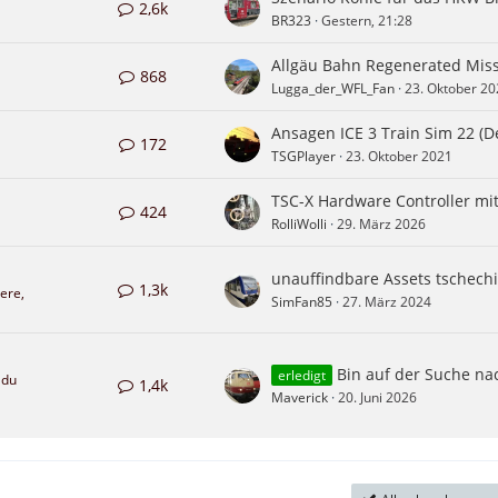
2,6k
BR323
Gestern, 21:28
868
Lugga_der_WFL_Fan
23. Oktober 20
172
TSGPlayer
23. Oktober 2021
424
RolliWolli
29. März 2026
1,3k
ere,
SimFan85
27. März 2024
Bin auf der Suche nach den ÖBB Rnooss Waggons 
erledigt
 du
1,4k
Maverick
20. Juni 2026