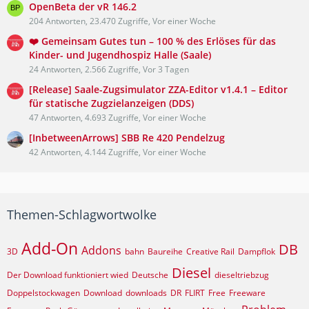
OpenBeta der vR 146.2
204 Antworten, 23.470 Zugriffe, Vor einer Woche
❤️ Gemeinsam Gutes tun – 100 % des Erlöses für das
Kinder- und Jugendhospiz Halle (Saale)
24 Antworten, 2.566 Zugriffe, Vor 3 Tagen
[Release] Saale-Zugsimulator ZZA-Editor v1.4.1 – Editor
für statische Zugzielanzeigen (DDS)
47 Antworten, 4.693 Zugriffe, Vor einer Woche
[InbetweenArrows] SBB Re 420 Pendelzug
42 Antworten, 4.144 Zugriffe, Vor einer Woche
Themen-Schlagwortwolke
Add-On
DB
Addons
3D
bahn
Baureihe
Creative Rail
Dampflok
Diesel
Der Download funktioniert wied
Deutsche
dieseltriebzug
Doppelstockwagen
Download
downloads
DR
FLIRT
Free
Freeware