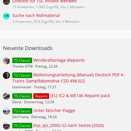
Linkliste für TSC Inhalte Weltweit
15 Antworten, 1.965 Zugriffe, Vor 2 Monaten
Suche nach Rollmaterial
3 Antworten, 814 Zugriffe, Vor 2 Monaten
Neueste Downloads
Windkraftanlage (Repaint)
TS Classic
Thurbo GTW
Freitag, 22:34
Bedienungsanleitung (Manual) Deutsch PDF K-
TS Classic
Trains Dampflokomotive CSD 498.022
Gainmaster
Freitag, 17:21
[EL] IC2 & ME146 Repaint pack
TS Classic
Repaint
Elena
Donnerstag, 12:24
Unter falscher Flagge
TS Classic
DerTrainy
Dienstag, 18:24
(tsp_lpz_2005) S2 nach Seelze (2026)
TS Classic