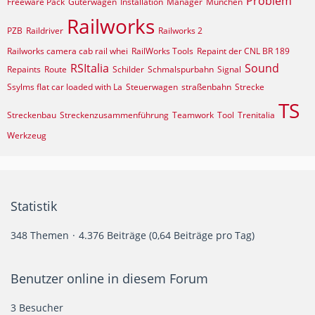
Problem
Freeware Pack
Güterwagen
Installation
Manager
München
Railworks
PZB
Raildriver
Railworks 2
Railworks camera cab rail whei
RailWorks Tools
Repaint der CNL BR 189
RSItalia
Sound
Repaints
Route
Schilder
Schmalspurbahn
Signal
Ssylms flat car loaded with La
Steuerwagen
straßenbahn
Strecke
TS
Streckenbau
Streckenzusammenführung
Teamwork
Tool
Trenitalia
Werkzeug
Statistik
348 Themen
4.376 Beiträge (0,64 Beiträge pro Tag)
Benutzer online in diesem Forum
3 Besucher