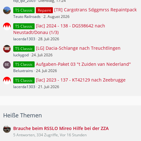
tsp_lpz_2005
Dienstag, 17:24
[TR] Cargotrans Sdggmrss Repaintpack
TS Classic
Repaint
Teuto Railroads
2. August 2026
[lac] 2024 - 138 - DGS98642 nach
TS Classic
Neustadt/Donau (1/3)
lacerda1303
28. Juli 2026
[LG] Dacia-Schlange nach Treuchtlingen
TS Classic
luckygod
24. Juli 2026
Aufgaben-Paket 03 "t Zuiden van Nederland"
TS Classic
Beluxtrains
24. Juli 2026
[lac] 2023 - 137 - KT42129 nach Zeebrugge
TS Classic
lacerda1303
21. Juli 2026
Heiße Themen
Brauche beim RSSLO Mireo Hilfe bei der ZZA
5 Antworten, 334 Zugriffe, Vor 16 Stunden