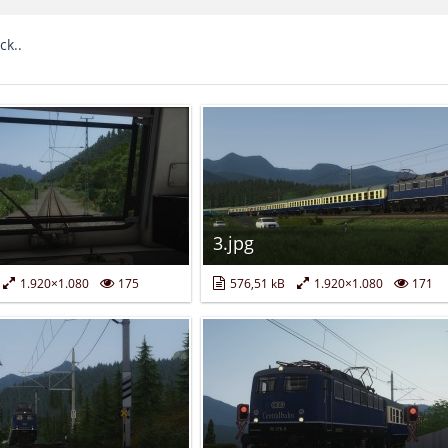
ck..
3.jpg
1.920×1.080
175
576,51 kB
1.920×1.080
171