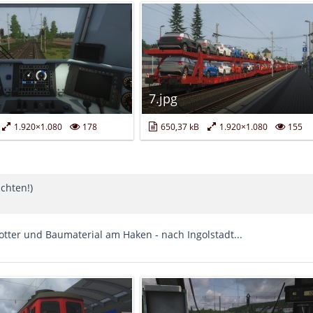
7.jpg
1.920×1.080
178
650,37 kB
1.920×1.080
155
chten!)
otter und Baumaterial am Haken - nach Ingolstadt...