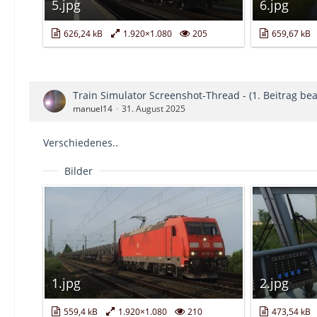
5.jpg
6.jpg
626,24 kB
1.920×1.080
205
659,67 kB
Train Simulator Screenshot-Thread - (1. Beitrag bea
manuel14
31. August 2025
Verschiedenes..
Bilder
1.jpg
2.jpg
559,4 kB
1.920×1.080
210
473,54 kB