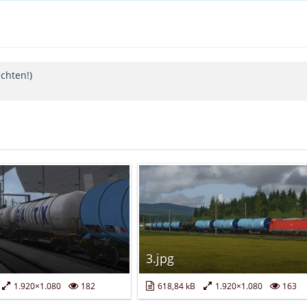
chten!)
3.jpg
1.920×1.080
182
618,84 kB
1.920×1.080
163