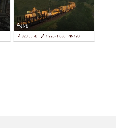
4.jpg
823,38 kB
1.920×1.080
190