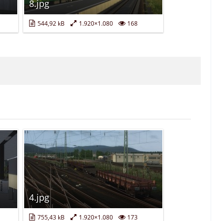
8.jpg
544,92 kB
1.920×1.080
168
4.jpg
755,43 kB
1.920×1.080
173