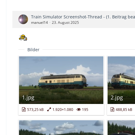
Train Simulator Screenshot-Thread - (1. Beitrag bea
manuel14
23. August 2025
Bilder
1.jpg
2.jpg
573,25 kB
1.920×1.080
195
488,85 kB