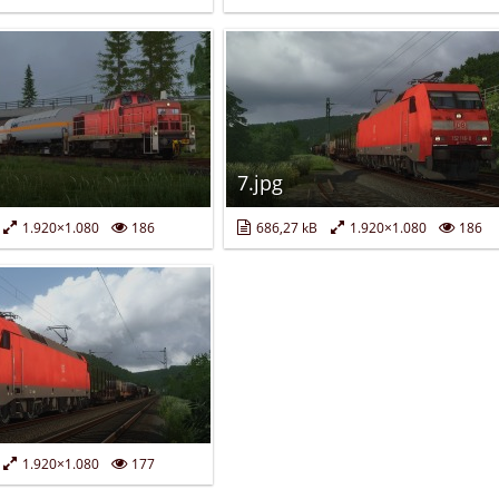
7.jpg
1.920×1.080
186
686,27 kB
1.920×1.080
186
1.920×1.080
177