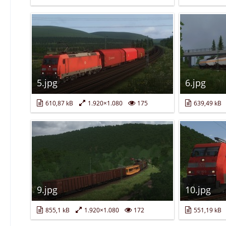
5.jpg
6.jpg
610,87 kB
1.920×1.080
175
639,49 kB
9.jpg
10.jpg
855,1 kB
1.920×1.080
172
551,19 kB