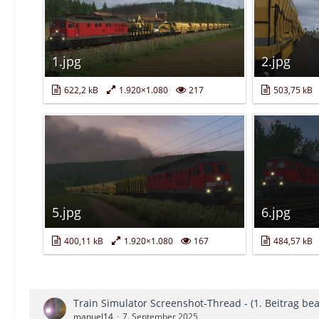
1.jpg
2.jpg
622,2 kB
1.920×1.080
217
503,75 kB
5.jpg
6.jpg
400,11 kB
1.920×1.080
167
484,57 kB
Train Simulator Screenshot-Thread - (1. Beitrag bea
manuel14
7. September 2025