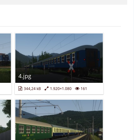
4.jpg
344,24 kB
1.920×1.080
161