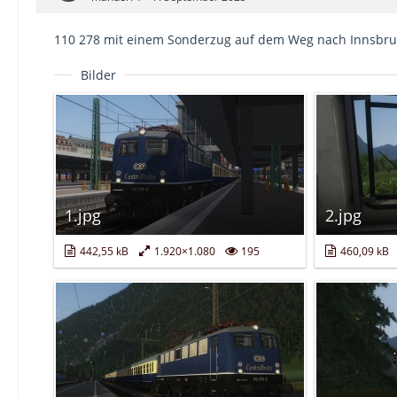
110 278 mit einem Sonderzug auf dem Weg nach Innsbru
Bilder
1.jpg
2.jpg
442,55 kB
1.920×1.080
195
460,09 kB