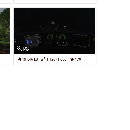
8.jpg
197,46 kB
1.920×1.080
170