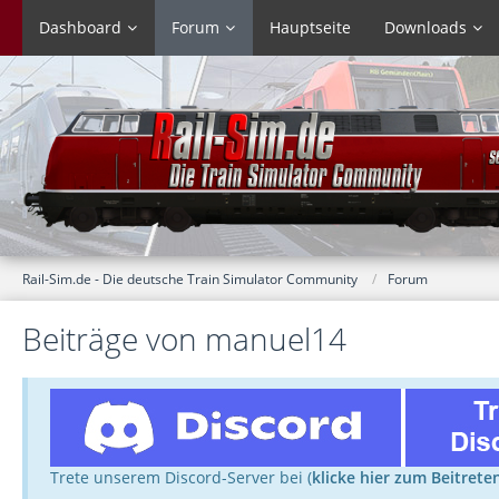
Dashboard
Forum
Hauptseite
Downloads
Rail-Sim.de - Die deutsche Train Simulator Community
Forum
Beiträge von manuel14
Trete unserem Discord-Server bei (
klicke hier zum Beitrete