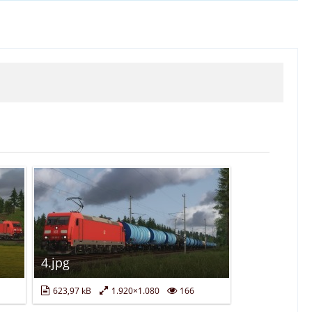
4.jpg
623,97 kB
1.920×1.080
166