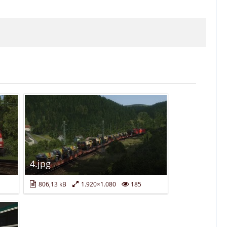
4.jpg
806,13 kB
1.920×1.080
185