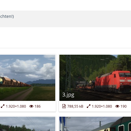
chten!)
3.jpg
1.920×1.080
186
788,55 kB
1.920×1.080
190