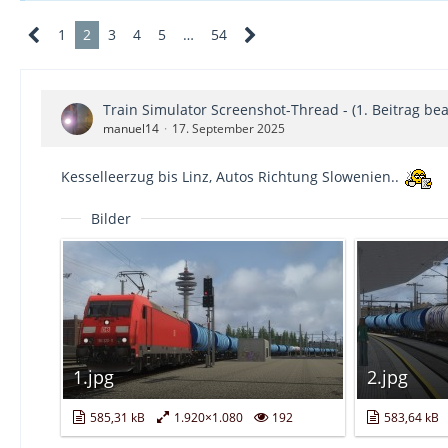
1
2
3
4
5
…
54
Train Simulator Screenshot-Thread - (1. Beitrag bea
manuel14
17. September 2025
Kesselleerzug bis Linz, Autos Richtung Slowenien..
Bilder
1.jpg
2.jpg
585,31 kB
1.920×1.080
192
583,64 kB