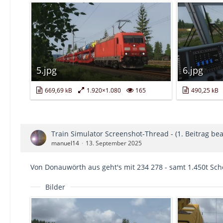
5.jpg
6.jpg
669,69 kB
1.920×1.080
165
490,25 kB
Train Simulator Screenshot-Thread - (1. Beitrag bea
manuel14
13. September 2025
Von Donauwörth aus geht's mit 234 278 - samt 1.450t Sch
Bilder