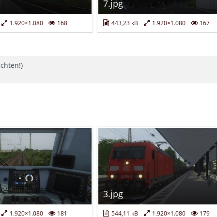
7.jpg
1.920×1.080
168
443,23 kB
1.920×1.080
167
chten!)
3.jpg
1.920×1.080
181
544,11 kB
1.920×1.080
179