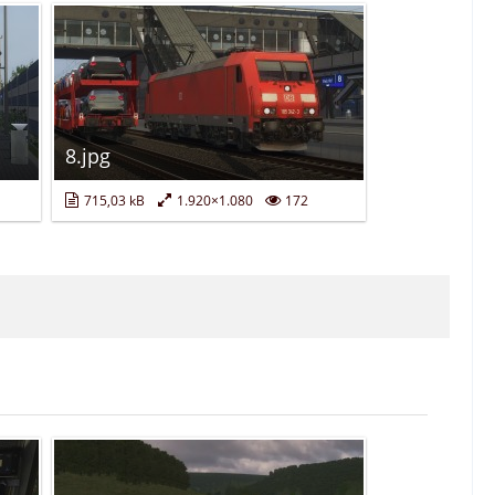
8.jpg
715,03 kB
1.920×1.080
172