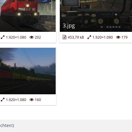
3.jpg
1.920×1.080
202
453,79 kB
1.920×1.080
179
1.920×1.080
160
chten!)