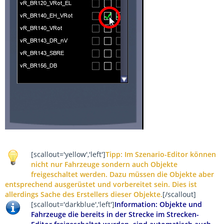
[scallout='yellow','left']
Tipp: Im Szenario-Editor können
nicht nur Fahrzeuge sondern auch Objekte
freigeschaltet werden. Dazu müssen die Objekte aber
entsprechend ausgerüstet und vorbereitet sein. Dies ist
allerdings Sache des Erstellers dieser Objekte.
[/scallout]
[scallout='darkblue','left']
Information: Objekte und
Fahrzeuge die bereits in der Strecke im Strecken-