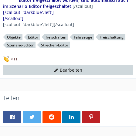
Editor freigeschaltet wurden, sind automatisch auch
im Szenario-Editor freigeschaltet.
[/scallout]
[scallout='darkblue','left']
[/scallout]
[scallout='darkblue','left']
[/scallout]
Objekte
Editor
freischalten
Fahrzeuge
Freischaltung
Szenario-Editor
Strecken-Editor
11
Bearbeiten
Teilen