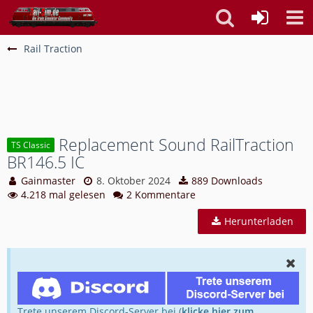
Rail Traction
Replacement Sound RailTraction
TS Classic
BR146.5 IC
Gainmaster
8. Oktober 2024
889 Downloads
4.218 mal gelesen
2 Kommentare
Herunterladen
Trete unserem Discord-Server bei (
klicke hier zum