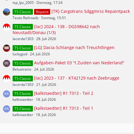
tsp_lpz_2005
Dienstag, 17:24
[TR] Cargotrans Sdggmrss Repaintpack
TS Classic
Repaint
Teuto Railroads
Sonntag, 15:51
[lac] 2024 - 138 - DGS98642 nach
TS Classic
Neustadt/Donau (1/3)
lacerda1303
28. Juli 2026
[LG] Dacia-Schlange nach Treuchtlingen
TS Classic
luckygod
24. Juli 2026
Aufgaben-Paket 03 "t Zuiden van Nederland"
TS Classic
Beluxtrains
24. Juli 2026
[lac] 2023 - 137 - KT42129 nach Zeebrugge
TS Classic
lacerda1303
21. Juli 2026
[kalkstaedter] R1 7313 - Teil 2
TS Classic
kalkstaedter
18. Juli 2026
[kalkstaedter] R1 7313 - Teil 1
TS Classic
kalkstaedter
18. Juli 2026