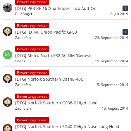
Bewertungsthread
[DTG] PRR RF-16 ‚Sharknose‘ Loco Add-On
1
BlueAngel
6. Juli 2015
Bewertungsthread
[DTG] [DTM] Union Pacific GP50
1
Zaunpfahl
23. September 2014
Bewertungsthread
[DTG] Metro-North P32 AC-DM 'Genesis'
Snens
19. September 2014
Bewertungsthread
[DTG] Norfolk Southern Dash8-40C
Zaunpfahl
15. September 2014
Bewertungsthread
[DTG] Norfolk Southern GP38-2 High Hood
Zaunpfahl
13. August 2014
Bewertungsthread
[DTG] Norfolk Southern SD40-2 High Nose Long Hood