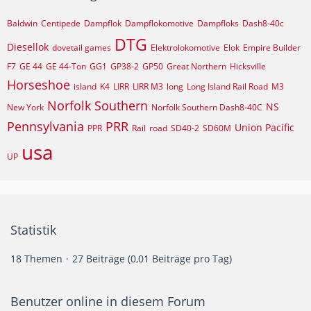
Baldwin
Centipede
Dampflok
Dampflokomotive
Dampfloks
Dash8-40c
DTG
Diesellok
dovetail games
Elektrolokomotive
Elok
Empire Builder
F7
GE 44
GE 44-Ton
GG1
GP38-2
GP50
Great Northern
Hicksville
Horseshoe
island
K4
LIRR
LIRR M3
long
Long Island Rail Road
M3
Norfolk Southern
NS
New York
Norfolk Southern Dash8-40C
Pennsylvania
PRR
Union Pacific
PPR
Rail
road
SD40-2
SD60M
usa
UP
Statistik
18 Themen
27 Beiträge (0,01 Beiträge pro Tag)
Benutzer online in diesem Forum