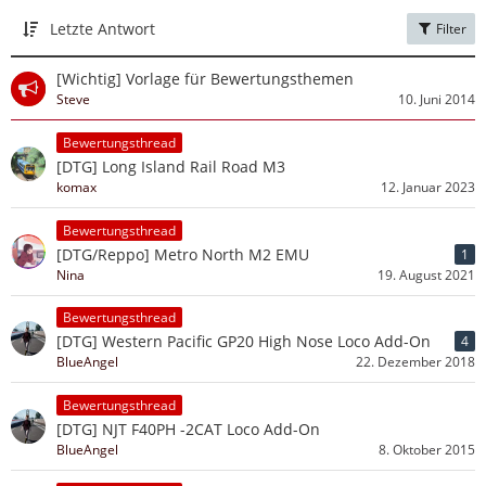
Letzte Antwort
Filter
[Wichtig] Vorlage für Bewertungsthemen
Steve
10. Juni 2014
Bewertungsthread
[DTG] Long Island Rail Road M3
komax
12. Januar 2023
Bewertungsthread
[DTG/Reppo] Metro North M2 EMU
1
Nina
19. August 2021
Bewertungsthread
[DTG] Western Pacific GP20 High Nose Loco Add-On
4
BlueAngel
22. Dezember 2018
Bewertungsthread
[DTG] NJT F40PH -2CAT Loco Add-On
BlueAngel
8. Oktober 2015