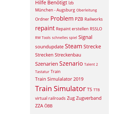
Hilfe Benötigt
lzb
München - Augsburg
Oberleitung
Problem
PZB
Ordner
Railworks
repaint
Repaint erstellen
RSSLO
Signal
RW Tools
schnelles spiel
Steam
Strecke
soundupdate
Strecken
Streckenbau
Szenario
Szenarien
Talent 2
Train
Tastatur
Train Simulalator 2019
Train Simulator
TS
TTB
Zug
Zugverband
virtual railroads
ZZA
ÖBB