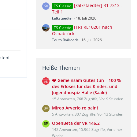
[kalkstaedter] R1 7313 -
TS Classic
Teil 1
kalkstaedter
18. Juli 2026
[TR] RE10201 nach
TS Classic
Osnabrück
Teuto Railroads
16. Juli 2026
ntent
Heiße Themen
❤️ Gemeinsam Gutes tun – 100 %
des Erlöses für das Kinder- und
Jugendhospiz Halle (Saale)
15 Antworten, 768 Zugriffe, Vor 9 Stunden
Mireo Arverio re paint
5 Antworten, 307 Zugriffe, Vor 13 Stunden
OpenBeta der vR 146.2
142 Antworten, 15.965 Zugriffe, Vor einer
Woche