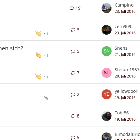
Campino
19
23. Juli 2016
zero909
3
23. Juli 2016
1
nen sich?
Snens
5
21. Juli 2016
1
Stefan.1967
7
20. Juli 2016
1
yellowdoor
2
19. Juli 2016
Tobi86
8
19. Juli 2016
BimodalBri
5