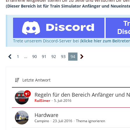
Erfahrene Mitglieder stehen Dir zu Seite und versuchen Dir den 
(Dieser Bereich ist für Train Simulator Anfänger und Neueinst
Trete unserem Discord-Server bei (
klicke hier zum Beitrete
1
…
90
91
92
93
94
Letzte Antwort
Regeln für den Bereich Anfänger und N
RailSimer
5. Juli 2016
Hardware
Campino
23. Juli 2016
Thema ignorieren