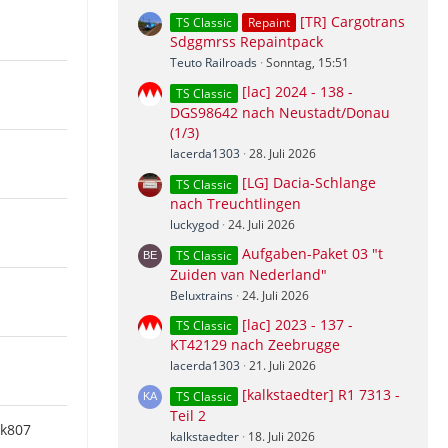
[TR] Cargotrans
TS Classic
Repaint
Sdggmrss Repaintpack
Teuto Railroads
Sonntag, 15:51
[lac] 2024 - 138 -
TS Classic
DGS98642 nach Neustadt/Donau
(1/3)
lacerda1303
28. Juli 2026
[LG] Dacia-Schlange
TS Classic
nach Treuchtlingen
luckygod
24. Juli 2026
Aufgaben-Paket 03 "t
TS Classic
Zuiden van Nederland"
Beluxtrains
24. Juli 2026
[lac] 2023 - 137 -
TS Classic
KT42129 nach Zeebrugge
lacerda1303
21. Juli 2026
[kalkstaedter] R1 7313 -
TS Classic
Teil 2
ck807
kalkstaedter
18. Juli 2026