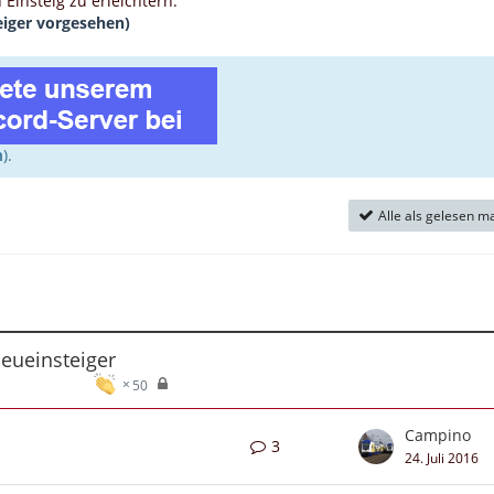
Einsteig zu erleichtern.
eiger vorgesehen)
n
).
Alle als gelesen m
eueinsteiger
50
Campino
3
24. Juli 2016