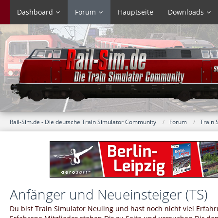
Dashboard
Forum
Hauptseite
Downloads
Rail-Sim.de - Die deutsche Train Simulator Community
Forum
Train 
Anfänger und Neueinsteiger (TS)
Du bist Train Simulator Neuling und hast noch nicht viel Erfa