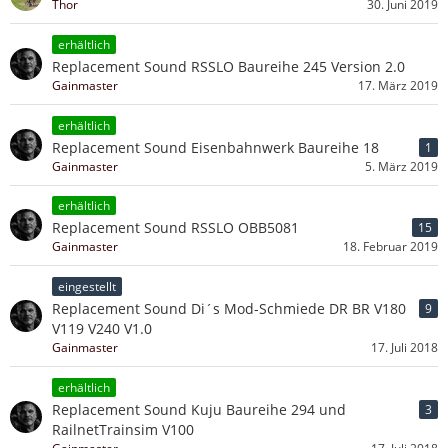
Thor
30. Juni 2019
erhältlich
Replacement Sound RSSLO Baureihe 245 Version 2.0
Gainmaster
17. März 2019
erhältlich
Replacement Sound Eisenbahnwerk Baureihe 18
1
Gainmaster
5. März 2019
erhältlich
Replacement Sound RSSLO OBB5081
15
Gainmaster
18. Februar 2019
eingestellt
Replacement Sound Di´s Mod-Schmiede DR BR V180
9
V119 V240 V1.0
Gainmaster
17. Juli 2018
erhältlich
Replacement Sound Kuju Baureihe 294 und
3
RailnetTrainsim V100