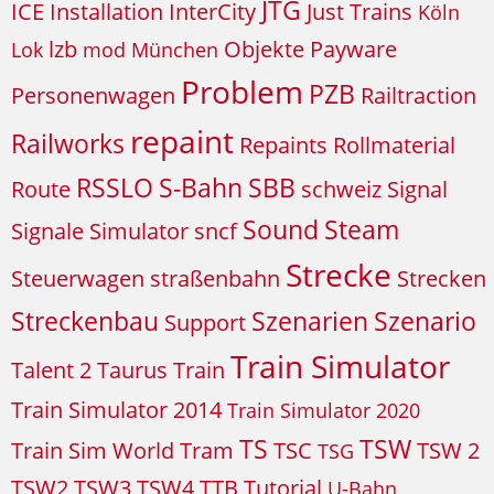
JTG
ICE
Installation
InterCity
Just Trains
Köln
lzb
Objekte
Payware
Lok
mod
München
Problem
PZB
Personenwagen
Railtraction
repaint
Railworks
Repaints
Rollmaterial
RSSLO
S-Bahn
SBB
Route
schweiz
Signal
Sound
Steam
Signale
Simulator
sncf
Strecke
Steuerwagen
straßenbahn
Strecken
Streckenbau
Szenarien
Szenario
Support
Train Simulator
Talent 2
Taurus
Train
Train Simulator 2014
Train Simulator 2020
TS
TSW
Train Sim World
Tram
TSC
TSW 2
TSG
TSW2
TSW3
TSW4
TTB
Tutorial
U-Bahn