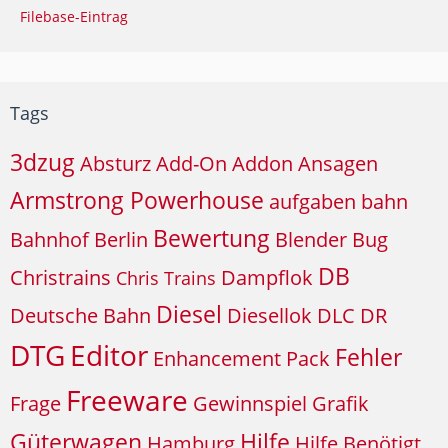
Filebase-Eintrag
Tags
3dzug
Absturz
Add-On
Addon
Ansagen
Armstrong Powerhouse
aufgaben
bahn
Bewertung
Bahnhof
Berlin
Blender
Bug
DB
Christrains
Dampflok
Chris Trains
Diesel
Deutsche Bahn
Diesellok
DLC
DR
DTG
Editor
Fehler
Enhancement Pack
Freeware
Frage
Gewinnspiel
Grafik
Güterwagen
Hilfe
Hamburg
Hilfe Benötigt