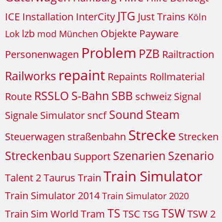
JTG
ICE
Installation
InterCity
Just Trains
Köln
lzb
Objekte
Payware
Lok
mod
München
Problem
PZB
Personenwagen
Railtraction
repaint
Railworks
Repaints
Rollmaterial
RSSLO
S-Bahn
SBB
Route
schweiz
Signal
Sound
Steam
Signale
Simulator
sncf
Strecke
Steuerwagen
straßenbahn
Strecken
Streckenbau
Szenarien
Szenario
Support
Train Simulator
Talent 2
Taurus
Train
Train Simulator 2014
Train Simulator 2020
TS
TSW
Train Sim World
Tram
TSC
TSW 2
TSG