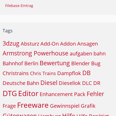
Filebase-Eintrag
Tags
3dzug
Absturz
Add-On
Addon
Ansagen
Armstrong Powerhouse
aufgaben
bahn
Bewertung
Bahnhof
Berlin
Blender
Bug
DB
Christrains
Dampflok
Chris Trains
Diesel
Deutsche Bahn
Diesellok
DLC
DR
DTG
Editor
Fehler
Enhancement Pack
Freeware
Frage
Gewinnspiel
Grafik
Güterwagen
Hilfe