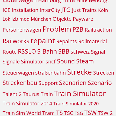
Hamburg
Hilfe Benötigt
JTG
ICE
Installation
InterCity
Just Trains
Köln
lzb
Objekte
Payware
Lok
mod
München
Problem
PZB
Personenwagen
Railtraction
repaint
Railworks
Repaints
Rollmaterial
RSSLO
S-Bahn
SBB
Route
schweiz
Signal
Sound
Steam
Signale
Simulator
sncf
Strecke
Steuerwagen
straßenbahn
Strecken
Streckenbau
Szenarien
Szenario
Support
Train Simulator
Talent 2
Taurus
Train
Train Simulator 2014
Train Simulator 2020
TS
TSW
Train Sim World
Tram
TSC
TSW 2
TSG