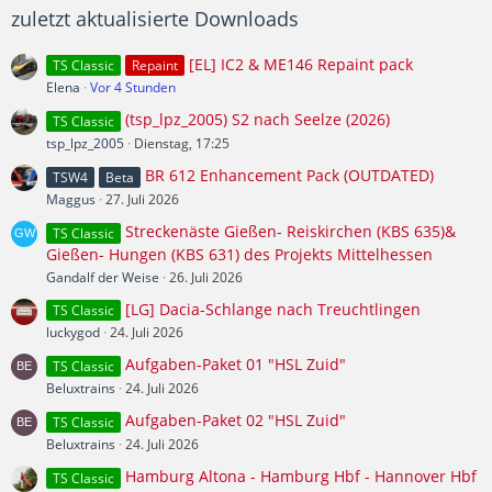
zuletzt aktualisierte Downloads
[EL] IC2 & ME146 Repaint pack
TS Classic
Repaint
Elena
Vor 4 Stunden
(tsp_lpz_2005) S2 nach Seelze (2026)
TS Classic
tsp_lpz_2005
Dienstag, 17:25
BR 612 Enhancement Pack (OUTDATED)
TSW4
Beta
Maggus
27. Juli 2026
Streckenäste Gießen- Reiskirchen (KBS 635)&
TS Classic
Gießen- Hungen (KBS 631) des Projekts Mittelhessen
Gandalf der Weise
26. Juli 2026
[LG] Dacia-Schlange nach Treuchtlingen
TS Classic
luckygod
24. Juli 2026
Aufgaben-Paket 01 "HSL Zuid"
TS Classic
Beluxtrains
24. Juli 2026
Aufgaben-Paket 02 "HSL Zuid"
TS Classic
Beluxtrains
24. Juli 2026
Hamburg Altona - Hamburg Hbf - Hannover Hbf
TS Classic