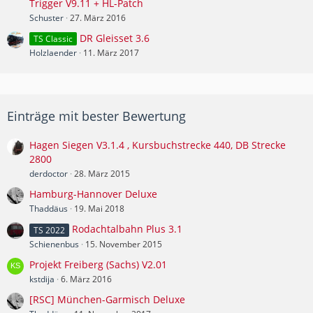
Trigger V9.11 + HL-Patch
Schuster
27. März 2016
DR Gleisset 3.6
TS Classic
Holzlaender
11. März 2017
Einträge mit bester Bewertung
Hagen Siegen V3.1.4 , Kursbuchstrecke 440, DB Strecke
2800
derdoctor
28. März 2015
Hamburg-Hannover Deluxe
Thaddäus
19. Mai 2018
Rodachtalbahn Plus 3.1
TS 2022
Schienenbus
15. November 2015
Projekt Freiberg (Sachs) V2.01
kstdija
6. März 2016
[RSC] München-Garmisch Deluxe