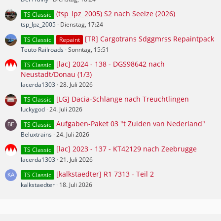
(tsp_lpz_2005) S2 nach Seelze (2026)
TS Classic
tsp_lpz_2005
Dienstag, 17:24
[TR] Cargotrans Sdggmrss Repaintpack
TS Classic
Repaint
Teuto Railroads
Sonntag, 15:51
[lac] 2024 - 138 - DGS98642 nach
TS Classic
Neustadt/Donau (1/3)
lacerda1303
28. Juli 2026
[LG] Dacia-Schlange nach Treuchtlingen
TS Classic
luckygod
24. Juli 2026
Aufgaben-Paket 03 "t Zuiden van Nederland"
TS Classic
Beluxtrains
24. Juli 2026
[lac] 2023 - 137 - KT42129 nach Zeebrugge
TS Classic
lacerda1303
21. Juli 2026
[kalkstaedter] R1 7313 - Teil 2
TS Classic
kalkstaedter
18. Juli 2026