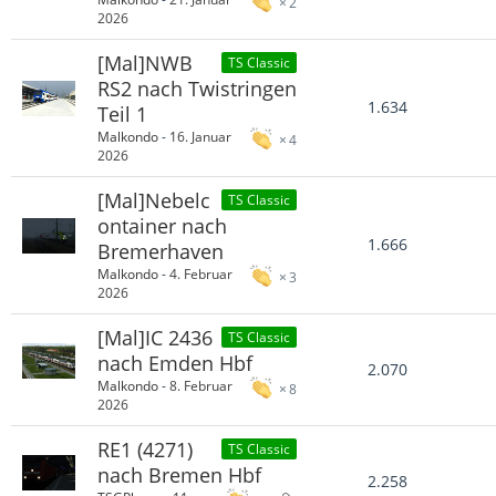
2
2026
[Mal]NWB
TS Classic
RS2 nach Twistringen
1.634
Teil 1
Malkondo
-
16. Januar
4
2026
[Mal]Nebelc
TS Classic
ontainer nach
1.666
Bremerhaven
Malkondo
-
4. Februar
3
2026
[Mal]IC 2436
TS Classic
nach Emden Hbf
2.070
Malkondo
-
8. Februar
8
2026
RE1 (4271)
TS Classic
nach Bremen Hbf
2.258