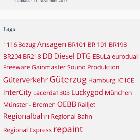
Thaddäus
11. November 2017
Tags
Ansagen
1116
3dzug
BR101
BR 101
BR193
DB
Diesel
DTG
BR204
BR218
EBuLa
eurodual
Freeware
Gainmaster Sound Produktion
Güterzug
Güterverkehr
Hamburg
IC
ICE
InterCity
Luckygod
Lacerda1303
München
OEBB
Münster - Bremen
Railjet
Regionalbahn
Regional Bahn
repaint
Regional Express