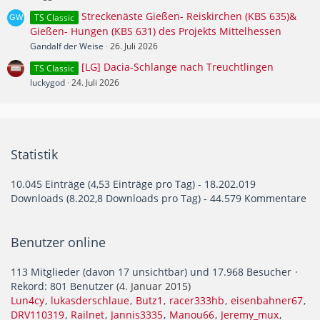
Streckenäste Gießen- Reiskirchen (KBS 635)&
TS Classic
Gießen- Hungen (KBS 631) des Projekts Mittelhessen
Gandalf der Weise
26. Juli 2026
[LG] Dacia-Schlange nach Treuchtlingen
TS Classic
luckygod
24. Juli 2026
Statistik
10.045 Einträge (4,53 Einträge pro Tag) - 18.202.019
Downloads (8.202,8 Downloads pro Tag) - 44.579 Kommentare
Benutzer online
113 Mitglieder (davon 17 unsichtbar) und 17.968 Besucher
Rekord: 801 Benutzer (
4. Januar 2015
)
Lun4cy
lukasderschlaue
Butz1
racer333hb
eisenbahner67
DRV110319
Railnet
Jannis3335
Manou66
Jeremy_mux