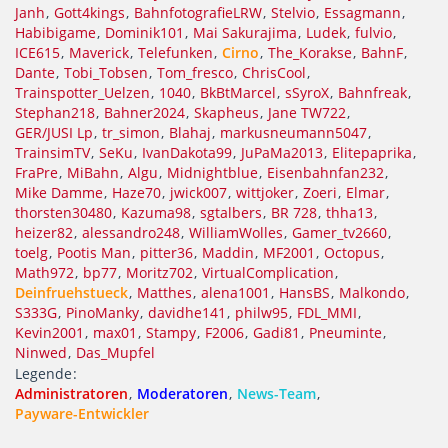
Janh
Gott4kings
BahnfotografieLRW
Stelvio
Essagmann
Habibigame
Dominik101
Mai Sakurajima
Ludek
fulvio
ICE615
Maverick
Telefunken
Cirno
The_Korakse
BahnF
Dante
Tobi_Tobsen
Tom_fresco
ChrisCool
Trainspotter_Uelzen
1040
BkBtMarcel
sSyroX
Bahnfreak
Stephan218
Bahner2024
Skapheus
Jane TW722
GER/JUSI Lp
tr_simon
Blahaj
markusneumann5047
TrainsimTV
SeKu
IvanDakota99
JuPaMa2013
Elitepaprika
FraPre
MiBahn
Algu
Midnightblue
Eisenbahnfan232
Mike Damme
Haze70
jwick007
wittjoker
Zoeri
Elmar
thorsten30480
Kazuma98
sgtalbers
BR 728
thha13
heizer82
alessandro248
WilliamWolles
Gamer_tv2660
toelg
Pootis Man
pitter36
Maddin
MF2001
Octopus
Math972
bp77
Moritz702
VirtualComplication
Deinfruehstueck
Matthes
alena1001
HansBS
Malkondo
S333G
PinoManky
davidhe141
philw95
FDL_MMI
Kevin2001
max01
Stampy
F2006
Gadi81
Pneuminte
Ninwed
Das_Mupfel
Legende
Administratoren
Moderatoren
News-Team
Payware-Entwickler