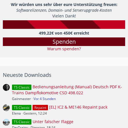
Wir würden uns sehr über eure Unterstützung freuen:
Softwarelizenzen, Domain- und Serverupgrade-Kosten
Vielen Dank!
499,22€ von 450€ erreicht
Spenden
Warum spenden?
Neueste Downloads
Bedienungsanleitung (Manual) Deutsch PDF K-
TS Classic
Trains Dampflokomotive CSD 498.022
Gainmaster
Vor 4 Stunden
[EL] IC2 & ME146 Repaint pack
TS Classic
Repaint
Elena
Gestern, 12:24
Unter falscher Flagge
TS Classic
DerTrainy
Dienstag, 18:24