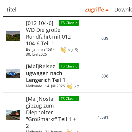
Titel
Zugriffe
Downl
[012 104-6]
TS Classic
WD Die große
Rundfahrt mit 012
639
104-6 Teil 1
Benjamin78468
-
3
30. Juni 2026
[Mal]Reisez
TS Classic
ugwagen nach
898
Lengerich Teil 1
Malkondo
-
14. Juli 2026
7
[Mal]Nostal
TS Classic
giezug zum
Diepholzer
1.581
"Großmarkt" Teil 1 +
2
Malkondo
-
21. Januar