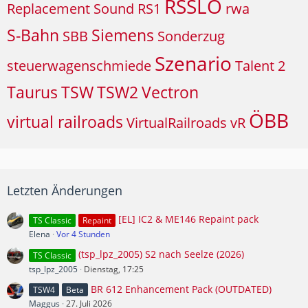
RSSLO
Replacement Sound
RS1
rwa
S-Bahn
Siemens
SBB
Sonderzug
Szenario
steuerwagenschmiede
Talent 2
Taurus
TSW
TSW2
Vectron
ÖBB
virtual railroads
VirtualRailroads
vR
Letzten Änderungen
[EL] IC2 & ME146 Repaint pack
TS Classic
Repaint
Elena
Vor 4 Stunden
(tsp_lpz_2005) S2 nach Seelze (2026)
TS Classic
tsp_lpz_2005
Dienstag, 17:25
BR 612 Enhancement Pack (OUTDATED)
TSW4
Beta
Maggus
27. Juli 2026