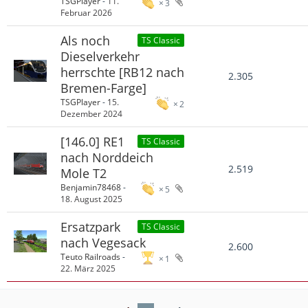
TSGPlayer
-
11.
3
Februar 2026
Als noch
TS Classic
Dieselverkehr
herrschte [RB12 nach
2.305
Bremen-Farge]
TSGPlayer
-
15.
2
Dezember 2024
[146.0] RE1
TS Classic
nach Norddeich
2.519
Mole T2
Benjamin78468
-
5
18. August 2025
Ersatzpark
TS Classic
nach Vegesack
2.600
Teuto Railroads
-
1
22. März 2025