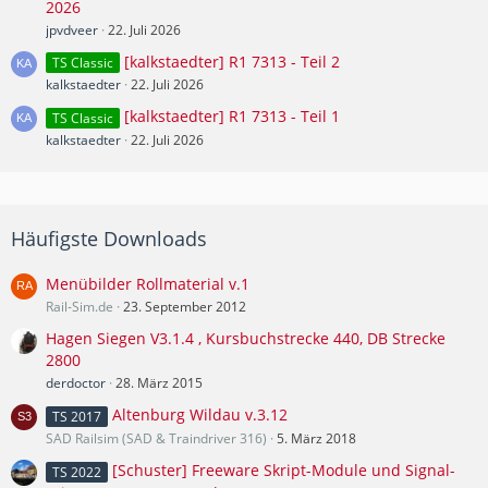
2026
jpvdveer
22. Juli 2026
[kalkstaedter] R1 7313 - Teil 2
TS Classic
kalkstaedter
22. Juli 2026
[kalkstaedter] R1 7313 - Teil 1
TS Classic
kalkstaedter
22. Juli 2026
Häufigste Downloads
Menübilder Rollmaterial v.1
Rail-Sim.de
23. September 2012
Hagen Siegen V3.1.4 , Kursbuchstrecke 440, DB Strecke
2800
derdoctor
28. März 2015
Altenburg Wildau v.3.12
TS 2017
SAD Railsim (SAD & Traindriver 316)
5. März 2018
[Schuster] Freeware Skript-Module und Signal-
TS 2022