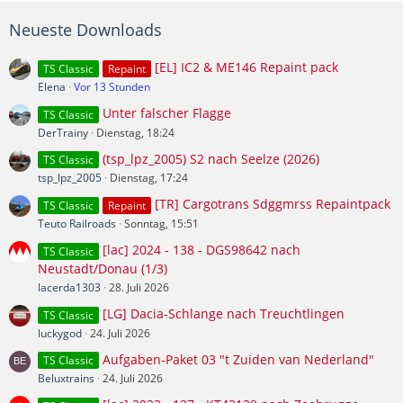
Neueste Downloads
[EL] IC2 & ME146 Repaint pack
TS Classic
Repaint
Elena
Vor 13 Stunden
Unter falscher Flagge
TS Classic
DerTrainy
Dienstag, 18:24
(tsp_lpz_2005) S2 nach Seelze (2026)
TS Classic
tsp_lpz_2005
Dienstag, 17:24
[TR] Cargotrans Sdggmrss Repaintpack
TS Classic
Repaint
Teuto Railroads
Sonntag, 15:51
[lac] 2024 - 138 - DGS98642 nach
TS Classic
Neustadt/Donau (1/3)
lacerda1303
28. Juli 2026
[LG] Dacia-Schlange nach Treuchtlingen
TS Classic
luckygod
24. Juli 2026
Aufgaben-Paket 03 "t Zuiden van Nederland"
TS Classic
Beluxtrains
24. Juli 2026