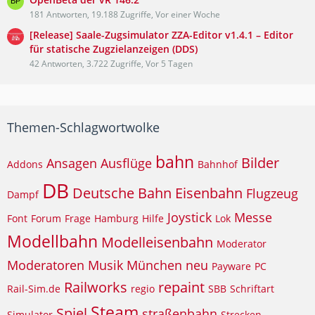
181 Antworten, 19.188 Zugriffe, Vor einer Woche
[Release] Saale-Zugsimulator ZZA-Editor v1.4.1 – Editor
für statische Zugzielanzeigen (DDS)
42 Antworten, 3.722 Zugriffe, Vor 5 Tagen
Themen-Schlagwortwolke
bahn
Bilder
Ansagen
Ausflüge
Addons
Bahnhof
DB
Deutsche Bahn
Eisenbahn
Flugzeug
Dampf
Joystick
Messe
Font
Forum
Frage
Hamburg
Hilfe
Lok
Modellbahn
Modelleisenbahn
Moderator
Moderatoren
Musik
München
neu
Payware
PC
Railworks
repaint
Rail-Sim.de
regio
SBB
Schriftart
Steam
Spiel
straßenbahn
Simulator
Strecken