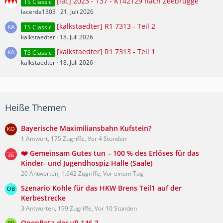
[lac] 2023 - 137 - KT42129 nach Zeebrugge
TS Classic
lacerda1303
21. Juli 2026
[kalkstaedter] R1 7313 - Teil 2
TS Classic
kalkstaedter
18. Juli 2026
[kalkstaedter] R1 7313 - Teil 1
TS Classic
kalkstaedter
18. Juli 2026
Heiße Themen
Bayerische Maximiliansbahn Kufstein?
1 Antwort, 175 Zugriffe, Vor 4 Stunden
❤️ Gemeinsam Gutes tun – 100 % des Erlöses für das
Kinder- und Jugendhospiz Halle (Saale)
20 Antworten, 1.642 Zugriffe, Vor einem Tag
Szenario Kohle für das HKW Brens Teil1 auf der
Kerbestrecke
3 Antworten, 199 Zugriffe, Vor 10 Stunden
OpenBeta der vR 146.2