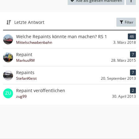
Alle als gelesen markieren
Letzte Antwort
Filter
Welche Repaints könnte man machen? RS 1
46
Mittelschwabenbahn
3. März 2018
Repaint
7
MarkusRW
28. März 2015
Repaints
7
StefanKleist
20. September 2013
Repaint veröffentlichen
2
zug99
30. April 2013