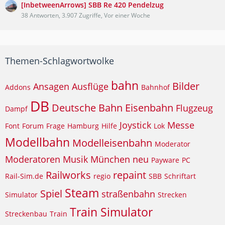
[InbetweenArrows] SBB Re 420 Pendelzug
38 Antworten, 3.907 Zugriffe, Vor einer Woche
Themen-Schlagwortwolke
bahn
Bilder
Ansagen
Ausflüge
Addons
Bahnhof
DB
Deutsche Bahn
Eisenbahn
Flugzeug
Dampf
Joystick
Messe
Font
Forum
Frage
Hamburg
Hilfe
Lok
Modellbahn
Modelleisenbahn
Moderator
Moderatoren
Musik
München
neu
Payware
PC
Railworks
repaint
Rail-Sim.de
regio
SBB
Schriftart
Steam
Spiel
straßenbahn
Simulator
Strecken
Train Simulator
Streckenbau
Train