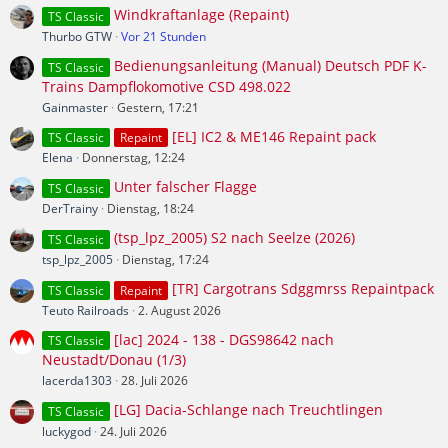
Windkraftanlage (Repaint)
TS Classic
Thurbo GTW
Vor 21 Stunden
Bedienungsanleitung (Manual) Deutsch PDF K-
TS Classic
Trains Dampflokomotive CSD 498.022
Gainmaster
Gestern, 17:21
[EL] IC2 & ME146 Repaint pack
TS Classic
Repaint
Elena
Donnerstag, 12:24
Unter falscher Flagge
TS Classic
DerTrainy
Dienstag, 18:24
(tsp_lpz_2005) S2 nach Seelze (2026)
TS Classic
tsp_lpz_2005
Dienstag, 17:24
[TR] Cargotrans Sdggmrss Repaintpack
TS Classic
Repaint
Teuto Railroads
2. August 2026
[lac] 2024 - 138 - DGS98642 nach
TS Classic
Neustadt/Donau (1/3)
lacerda1303
28. Juli 2026
[LG] Dacia-Schlange nach Treuchtlingen
TS Classic
luckygod
24. Juli 2026