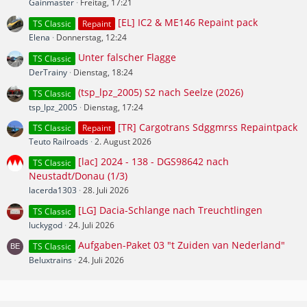
Gainmaster
Freitag, 17:21
[EL] IC2 & ME146 Repaint pack
TS Classic
Repaint
Elena
Donnerstag, 12:24
Unter falscher Flagge
TS Classic
DerTrainy
Dienstag, 18:24
(tsp_lpz_2005) S2 nach Seelze (2026)
TS Classic
tsp_lpz_2005
Dienstag, 17:24
[TR] Cargotrans Sdggmrss Repaintpack
TS Classic
Repaint
Teuto Railroads
2. August 2026
[lac] 2024 - 138 - DGS98642 nach
TS Classic
Neustadt/Donau (1/3)
lacerda1303
28. Juli 2026
[LG] Dacia-Schlange nach Treuchtlingen
TS Classic
luckygod
24. Juli 2026
Aufgaben-Paket 03 "t Zuiden van Nederland"
TS Classic
Beluxtrains
24. Juli 2026