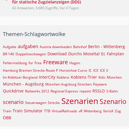
für statische Zugzielanzeigen (DDS)
42 Antworten, 3.680 Zugriffe, Vor 4 Tagen
Themen-Schlagwortwolke
aufgaben
Berlin - Wittenberg
Aufgabe
Austria downloaden
Bahnhof
Download
Durchs Moseltal
Ec
Fahrplan
BR 146
Doppelstockwagen
Freeware
Fehlermeldung
for
Free
Hagen
Hamburg Bremen Strecke Route P
Horseshoe Curce
IC
ICE
ICE 3
InterCity
Koblenz-Trier
Im Köblitzer Bergland
Koblenz
Köln
München
München - Augsburg
München Augsburg Strecken
Payware
Quickdrive
RSSLO
Railworks 2012
Regional Express
repaint
S-Bahn
Szenarien
Szenario
scenario
Steuerwagen
Strecke
Train Simulator
Train
TTB
VirtualRailroads
vR
Wittenberg
XerioX
Zug
ÖBB