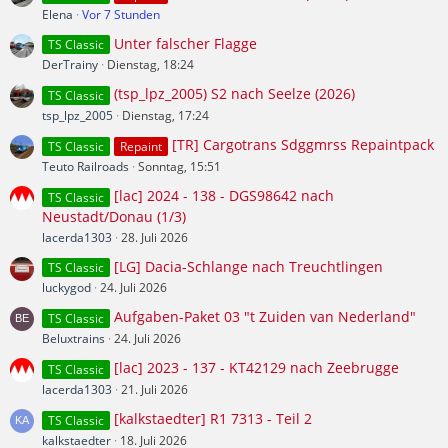
Elena
Vor 7 Stunden
Unter falscher Flagge
TS Classic
DerTrainy
Dienstag, 18:24
(tsp_lpz_2005) S2 nach Seelze (2026)
TS Classic
tsp_lpz_2005
Dienstag, 17:24
[TR] Cargotrans Sdggmrss Repaintpack
TS Classic
Repaint
Teuto Railroads
Sonntag, 15:51
[lac] 2024 - 138 - DGS98642 nach
TS Classic
Neustadt/Donau (1/3)
lacerda1303
28. Juli 2026
[LG] Dacia-Schlange nach Treuchtlingen
TS Classic
luckygod
24. Juli 2026
Aufgaben-Paket 03 "t Zuiden van Nederland"
TS Classic
Beluxtrains
24. Juli 2026
[lac] 2023 - 137 - KT42129 nach Zeebrugge
TS Classic
lacerda1303
21. Juli 2026
[kalkstaedter] R1 7313 - Teil 2
TS Classic
kalkstaedter
18. Juli 2026