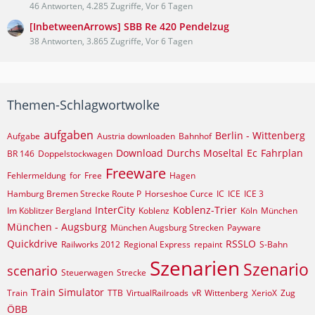
46 Antworten, 4.285 Zugriffe, Vor 6 Tagen
[InbetweenArrows] SBB Re 420 Pendelzug
38 Antworten, 3.865 Zugriffe, Vor 6 Tagen
Themen-Schlagwortwolke
aufgaben
Berlin - Wittenberg
Aufgabe
Austria downloaden
Bahnhof
Download
Durchs Moseltal
Ec
Fahrplan
BR 146
Doppelstockwagen
Freeware
Fehlermeldung
for
Free
Hagen
Hamburg Bremen Strecke Route P
Horseshoe Curce
IC
ICE
ICE 3
InterCity
Koblenz-Trier
Im Köblitzer Bergland
Koblenz
Köln
München
München - Augsburg
München Augsburg Strecken
Payware
Quickdrive
RSSLO
Railworks 2012
Regional Express
repaint
S-Bahn
Szenarien
Szenario
scenario
Steuerwagen
Strecke
Train Simulator
Train
TTB
VirtualRailroads
vR
Wittenberg
XerioX
Zug
ÖBB