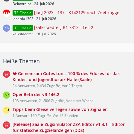
Beluxtrains
24. Juli 2026
[lac] 2023 - 137 - KT42129 nach Zeebrugge
TS Classic
lacerda1303
21. Juli 2026
[kalkstaedter] R1 7313 - Teil 2
TS Classic
kalkstaedter
18. Juli 2026
Heiße Themen
❤️ Gemeinsam Gutes tun – 100 % des Erlöses für das
Kinder- und Jugendhospiz Halle (Saale)
24 Antworten, 2.434 Zugriffe, Vor 2 Tagen
OpenBeta der vR 146.2
193 Antworten, 21.506 Zugriffe, Vor einer Woche
Tipps beim Gleise verlegen sowie von Signalen
1 Antwort, 169 Zugriffe, Vor 12 Stunden
[Release] Saale-Zugsimulator ZZA-Editor v1.4.1 – Editor
für statische Zugzielanzeigen (DDS)