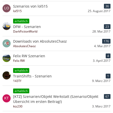
Szenarios von lol515
36
lol515
25. August 2017
erhältlich
DFW - Szenarien
23
DarkFictionWorld
28. Mai 2017
Downloads von AbsolutesChaoz
176
AbsolutesChaoz
4. Mai 2017
Felix RW Szenarien
4
Felix RW
3. April 2017
erhältlich
TrainShifts - Szenarien
1
143Tf
9. März 2017
erhältlich
[KTZ] Szenarien/Objekt Werkstatt (Szenario/Objekt
67
Übersicht im ersten Beitrag!)
ktz230
3. März 2017