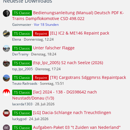
Neueste Downloads
Bedienungsanleitung (Manual) Deutsch PDF K-
TS Classic
Trains Dampflokomotive CSD 498.022
Gainmaster
Vor 18 Stunden
[EL] IC2 & ME146 Repaint pack
TS Classic
Repaint
Elena
Donnerstag, 12:24
Unter falscher Flagge
TS Classic
DerTrainy
Dienstag, 18:24
(tsp_lpz_2005) S2 nach Seelze (2026)
TS Classic
tsp_lpz_2005
Dienstag, 17:24
[TR] Cargotrans Sdggmrss Repaintpack
TS Classic
Repaint
Teuto Railroads
Sonntag, 15:51
[lac] 2024 - 138 - DGS98642 nach
TS Classic
Neustadt/Donau (1/3)
lacerda1303
28. Juli 2026
[LG] Dacia-Schlange nach Treuchtlingen
TS Classic
luckygod
24. Juli 2026
Aufgaben-Paket 03 "t Zuiden van Nederland"
TS Classic