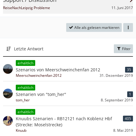
11. Juni 2017
ReiseNachLeipzig Probleme
Alle als gelesen markieren
Letzte Antwort
Filter
erhältlich
Szenarios von Meerschweinchenfan 2012
35
Meerschweinchenfan 2012
31. Dezember 2019
erhältlich
Szenarien von "tom_her"
1
tom_her
8. September 2019
erhältlich
Knuubs Szenarien - RB12121 nach Koblenz Hbf
405
(Strecke: Moselstrecke)
Knuub
8. Mai 2019