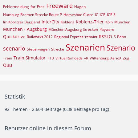
Freeware
Fehlermeldung
for
Free
Hagen
Hamburg Bremen Strecke Route P
Horseshoe Curce
IC
ICE
ICE 3
InterCity
Koblenz-Trier
Im Köblitzer Bergland
Koblenz
Köln
München
München - Augsburg
München Augsburg Strecken
Payware
Quickdrive
RSSLO
Railworks 2012
Regional Express
repaint
S-Bahn
Szenarien
Szenario
scenario
Steuerwagen
Strecke
Train Simulator
Train
TTB
VirtualRailroads
vR
Wittenberg
XerioX
Zug
ÖBB
Statistik
92 Themen
2.604 Beiträge (0,38 Beiträge pro Tag)
Benutzer online in diesem Forum