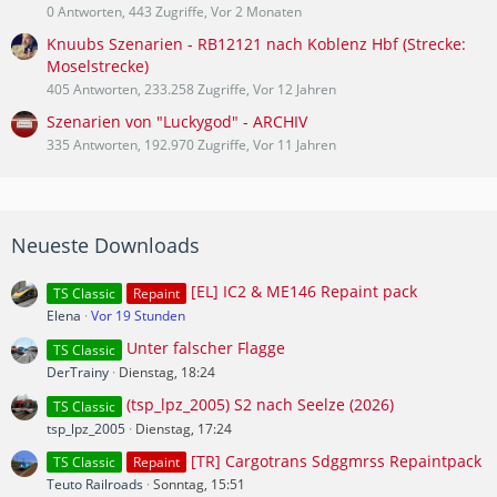
0 Antworten, 443 Zugriffe, Vor 2 Monaten
Knuubs Szenarien - RB12121 nach Koblenz Hbf (Strecke:
Moselstrecke)
405 Antworten, 233.258 Zugriffe, Vor 12 Jahren
Szenarien von "Luckygod" - ARCHIV
335 Antworten, 192.970 Zugriffe, Vor 11 Jahren
Neueste Downloads
[EL] IC2 & ME146 Repaint pack
TS Classic
Repaint
Elena
Vor 19 Stunden
Unter falscher Flagge
TS Classic
DerTrainy
Dienstag, 18:24
(tsp_lpz_2005) S2 nach Seelze (2026)
TS Classic
tsp_lpz_2005
Dienstag, 17:24
[TR] Cargotrans Sdggmrss Repaintpack
TS Classic
Repaint
Teuto Railroads
Sonntag, 15:51