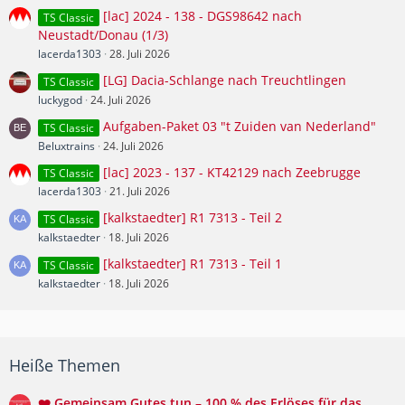
[lac] 2024 - 138 - DGS98642 nach
TS Classic
Neustadt/Donau (1/3)
lacerda1303
28. Juli 2026
[LG] Dacia-Schlange nach Treuchtlingen
TS Classic
luckygod
24. Juli 2026
Aufgaben-Paket 03 "t Zuiden van Nederland"
TS Classic
Beluxtrains
24. Juli 2026
[lac] 2023 - 137 - KT42129 nach Zeebrugge
TS Classic
lacerda1303
21. Juli 2026
[kalkstaedter] R1 7313 - Teil 2
TS Classic
kalkstaedter
18. Juli 2026
[kalkstaedter] R1 7313 - Teil 1
TS Classic
kalkstaedter
18. Juli 2026
Heiße Themen
❤️ Gemeinsam Gutes tun – 100 % des Erlöses für das