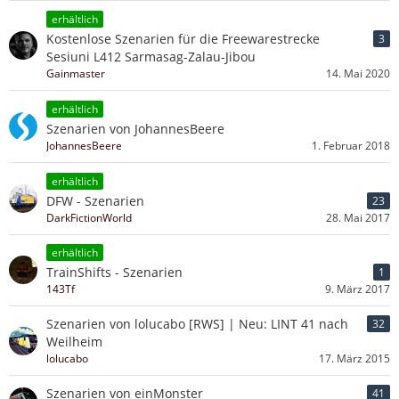
erhältlich
Kostenlose Szenarien für die Freewarestrecke
3
Sesiuni L412 Sarmasag-Zalau-Jibou
Gainmaster
14. Mai 2020
erhältlich
Szenarien von JohannesBeere
JohannesBeere
1. Februar 2018
erhältlich
DFW - Szenarien
23
DarkFictionWorld
28. Mai 2017
erhältlich
TrainShifts - Szenarien
1
143Tf
9. März 2017
Szenarien von lolucabo [RWS] | Neu: LINT 41 nach
32
Weilheim
lolucabo
17. März 2015
Szenarien von einMonster
41