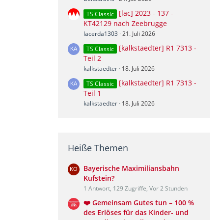
[lac] 2023 - 137 -
TS Classic
KT42129 nach Zeebrugge
lacerda1303
21. Juli 2026
[kalkstaedter] R1 7313 -
TS Classic
Teil 2
kalkstaedter
18. Juli 2026
[kalkstaedter] R1 7313 -
TS Classic
Teil 1
kalkstaedter
18. Juli 2026
Heiße Themen
Bayerische Maximiliansbahn
Kufstein?
1 Antwort, 129 Zugriffe, Vor 2 Stunden
❤️ Gemeinsam Gutes tun – 100 %
des Erlöses für das Kinder- und