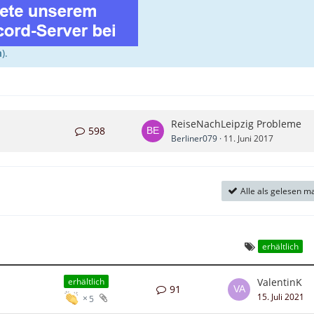
n
).
ReiseNachLeipzig Probleme
598
Berliner079
11. Juni 2017
Alle als gelesen m
erhältlich
ValentinK
erhältlich
91
15. Juli 2021
5