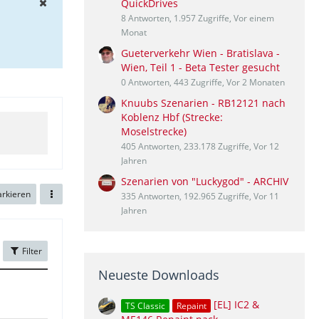
QuickDrives
8 Antworten, 1.957 Zugriffe, Vor einem
Monat
Gueterverkehr Wien - Bratislava -
Wien, Teil 1 - Beta Tester gesucht
0 Antworten, 443 Zugriffe, Vor 2 Monaten
Knuubs Szenarien - RB12121 nach
Koblenz Hbf (Strecke:
Moselstrecke)
405 Antworten, 233.178 Zugriffe, Vor 12
Jahren
Szenarien von "Luckygod" - ARCHIV
arkieren
335 Antworten, 192.965 Zugriffe, Vor 11
Jahren
Filter
Neueste Downloads
[EL] IC2 &
TS Classic
Repaint