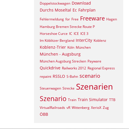
Download
Doppelstockwagen
Durchs Moseltal
Ec
Fahrplan
Freeware
Fehlermeldung
for
Free
Hagen
Hamburg Bremen Strecke Route P
Horseshoe Curce
IC
ICE
ICE 3
InterCity
Im Köblitzer Bergland
Koblenz
Koblenz-Trier
Köln
München
München - Augsburg
München Augsburg Strecken
Payware
Quickdrive
Railworks 2012
Regional Express
scenario
RSSLO
repaint
S-Bahn
Szenarien
Steuerwagen
Strecke
Szenario
Train Simulator
Train
TTB
VirtualRailroads
vR
Wittenberg
XerioX
Zug
ÖBB