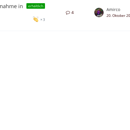
rnahme in
erhältlich
Amirco
4
20. Oktober 2
3