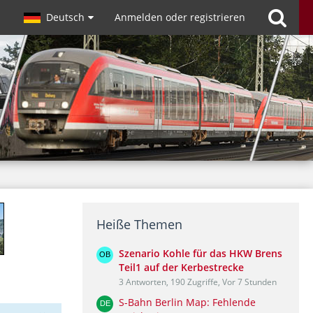
Deutsch
Anmelden oder registrieren
Heiße Themen
Szenario Kohle für das HKW Brens
Teil1 auf der Kerbestrecke
3 Antworten, 190 Zugriffe, Vor 7 Stunden
S-Bahn Berlin Map: Fehlende