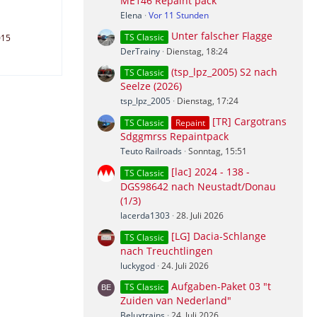
ME146 Repaint pack
Elena
Vor 11 Stunden
Unter falscher Flagge
TS Classic
015
DerTrainy
Dienstag, 18:24
(tsp_lpz_2005) S2 nach
TS Classic
Seelze (2026)
tsp_lpz_2005
Dienstag, 17:24
[TR] Cargotrans
TS Classic
Repaint
Sdggmrss Repaintpack
Teuto Railroads
Sonntag, 15:51
[lac] 2024 - 138 -
TS Classic
DGS98642 nach Neustadt/Donau
(1/3)
lacerda1303
28. Juli 2026
[LG] Dacia-Schlange
TS Classic
nach Treuchtlingen
luckygod
24. Juli 2026
Aufgaben-Paket 03 "t
TS Classic
Zuiden van Nederland"
Beluxtrains
24. Juli 2026