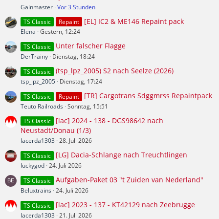
Gainmaster
Vor 3 Stunden
[EL] IC2 & ME146 Repaint pack
TS Classic
Repaint
Elena
Gestern, 12:24
Unter falscher Flagge
TS Classic
DerTrainy
Dienstag, 18:24
(tsp_lpz_2005) S2 nach Seelze (2026)
TS Classic
tsp_lpz_2005
Dienstag, 17:24
[TR] Cargotrans Sdggmrss Repaintpack
TS Classic
Repaint
Teuto Railroads
Sonntag, 15:51
[lac] 2024 - 138 - DGS98642 nach
TS Classic
Neustadt/Donau (1/3)
lacerda1303
28. Juli 2026
[LG] Dacia-Schlange nach Treuchtlingen
TS Classic
luckygod
24. Juli 2026
Aufgaben-Paket 03 "t Zuiden van Nederland"
TS Classic
Beluxtrains
24. Juli 2026
[lac] 2023 - 137 - KT42129 nach Zeebrugge
TS Classic
lacerda1303
21. Juli 2026