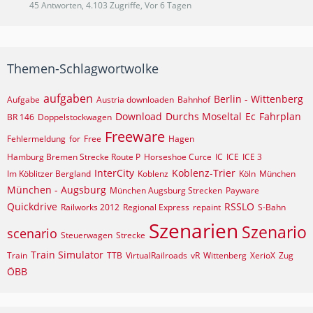
45 Antworten, 4.103 Zugriffe, Vor 6 Tagen
Themen-Schlagwortwolke
aufgaben
Berlin - Wittenberg
Aufgabe
Austria downloaden
Bahnhof
Download
Durchs Moseltal
Ec
Fahrplan
BR 146
Doppelstockwagen
Freeware
Fehlermeldung
for
Free
Hagen
Hamburg Bremen Strecke Route P
Horseshoe Curce
IC
ICE
ICE 3
InterCity
Koblenz-Trier
Im Köblitzer Bergland
Koblenz
Köln
München
München - Augsburg
München Augsburg Strecken
Payware
Quickdrive
RSSLO
Railworks 2012
Regional Express
repaint
S-Bahn
Szenarien
Szenario
scenario
Steuerwagen
Strecke
Train Simulator
Train
TTB
VirtualRailroads
vR
Wittenberg
XerioX
Zug
ÖBB