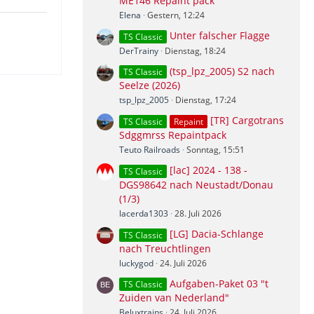
ME146 Repaint pack
Elena
Gestern, 12:24
Unter falscher Flagge
TS Classic
DerTrainy
Dienstag, 18:24
(tsp_lpz_2005) S2 nach
TS Classic
Seelze (2026)
tsp_lpz_2005
Dienstag, 17:24
[TR] Cargotrans
TS Classic
Repaint
Sdggmrss Repaintpack
Teuto Railroads
Sonntag, 15:51
[lac] 2024 - 138 -
TS Classic
DGS98642 nach Neustadt/Donau
(1/3)
lacerda1303
28. Juli 2026
[LG] Dacia-Schlange
TS Classic
nach Treuchtlingen
luckygod
24. Juli 2026
Aufgaben-Paket 03 "t
TS Classic
Zuiden van Nederland"
Beluxtrains
24. Juli 2026