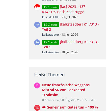
[lac] 2023 - 137 -
TS Classic
KT42129 nach Zeebrugge
lacerda1303
21. Juli 2026
[kalkstaedter] R1 7313 -
TS Classic
Teil 2
kalkstaedter
18. Juli 2026
[kalkstaedter] R1 7313 -
TS Classic
Teil 1
kalkstaedter
18. Juli 2026
Heiße Themen
Neue französische Waggons
Mistral 56 von Backdated
Ttrainsim
0 Antworten, 90 Zugriffe, Vor 2 Stunden
❤️ Gemeinsam Gutes tun – 100 %