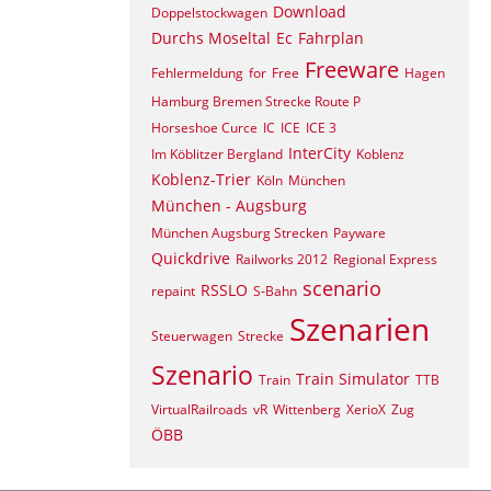
Download
Doppelstockwagen
Durchs Moseltal
Ec
Fahrplan
Freeware
Fehlermeldung
for
Free
Hagen
Hamburg Bremen Strecke Route P
Horseshoe Curce
IC
ICE
ICE 3
InterCity
Im Köblitzer Bergland
Koblenz
Koblenz-Trier
Köln
München
München - Augsburg
München Augsburg Strecken
Payware
Quickdrive
Railworks 2012
Regional Express
scenario
RSSLO
repaint
S-Bahn
Szenarien
Steuerwagen
Strecke
Szenario
Train Simulator
Train
TTB
VirtualRailroads
vR
Wittenberg
XerioX
Zug
ÖBB