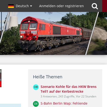
Deutsch
Anmelden oder registrieren
Heiße Themen
Szenario Kohle für das HKW Brens
Teil1 auf der Kerbestrecke
3 Antworten, 243 Zugriffe, Vor 22 Stunden
S-Bahn Berlin Map: Fehlende