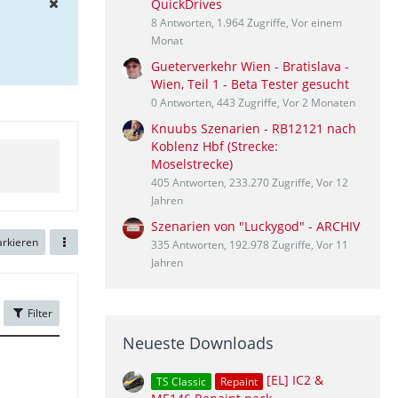
QuickDrives
8 Antworten, 1.964 Zugriffe, Vor einem
Monat
Gueterverkehr Wien - Bratislava -
Wien, Teil 1 - Beta Tester gesucht
0 Antworten, 443 Zugriffe, Vor 2 Monaten
Knuubs Szenarien - RB12121 nach
Koblenz Hbf (Strecke:
Moselstrecke)
405 Antworten, 233.270 Zugriffe, Vor 12
Jahren
Szenarien von "Luckygod" - ARCHIV
arkieren
335 Antworten, 192.978 Zugriffe, Vor 11
Jahren
Filter
Neueste Downloads
[EL] IC2 &
TS Classic
Repaint