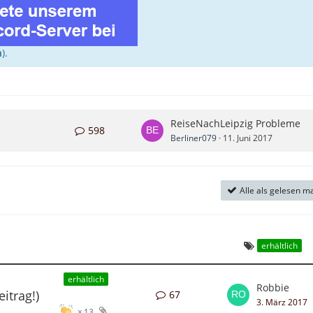
n
).
ReiseNachLeipzig Probleme
598
Berliner079
11. Juni 2017
Alle als gelesen m
erhältlich
erhältlich
Robbie
itrag!)
67
3. März 2017
13