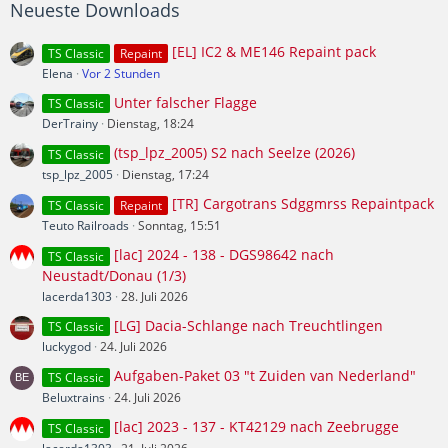
Neueste Downloads
[EL] IC2 & ME146 Repaint pack
TS Classic
Repaint
Elena
Vor 2 Stunden
Unter falscher Flagge
TS Classic
DerTrainy
Dienstag, 18:24
(tsp_lpz_2005) S2 nach Seelze (2026)
TS Classic
tsp_lpz_2005
Dienstag, 17:24
[TR] Cargotrans Sdggmrss Repaintpack
TS Classic
Repaint
Teuto Railroads
Sonntag, 15:51
[lac] 2024 - 138 - DGS98642 nach
TS Classic
Neustadt/Donau (1/3)
lacerda1303
28. Juli 2026
[LG] Dacia-Schlange nach Treuchtlingen
TS Classic
luckygod
24. Juli 2026
Aufgaben-Paket 03 "t Zuiden van Nederland"
TS Classic
Beluxtrains
24. Juli 2026
[lac] 2023 - 137 - KT42129 nach Zeebrugge
TS Classic