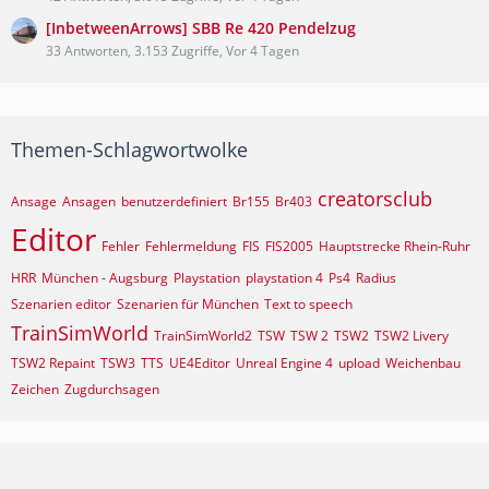
[InbetweenArrows] SBB Re 420 Pendelzug
33 Antworten, 3.153 Zugriffe, Vor 4 Tagen
Themen-Schlagwortwolke
creatorsclub
Ansage
Ansagen
benutzerdefiniert
Br155
Br403
Editor
Fehler
Fehlermeldung
FIS
FIS2005
Hauptstrecke Rhein-Ruhr
HRR
München - Augsburg
Playstation
playstation 4
Ps4
Radius
Szenarien editor
Szenarien für München
Text to speech
TrainSimWorld
TrainSimWorld2
TSW
TSW 2
TSW2
TSW2 Livery
TSW2 Repaint
TSW3
TTS
UE4Editor
Unreal Engine 4
upload
Weichenbau
Zeichen
Zugdurchsagen