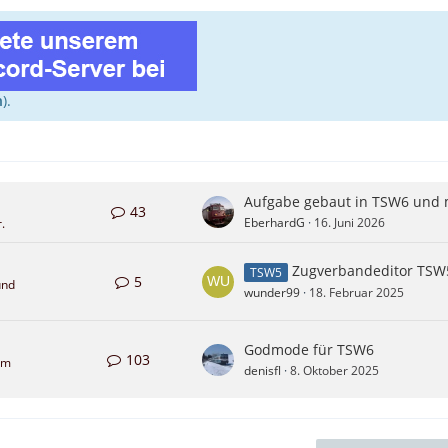
n
).
43
EberhardG
16. Juni 2026
.
Zugverbandeditor TSW
TSW5
5
und
wunder99
18. Februar 2025
Godmode für TSW6
103
Sim
denisfl
8. Oktober 2025