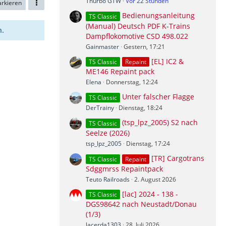
Thurbo GTW
Vor 22 Stunden
arkieren
Bedienungsanleitung
TS Classic
(Manual) Deutsch PDF K-Trains
n.
Dampflokomotive CSD 498.022
Gainmaster
Gestern, 17:21
[EL] IC2 &
TS Classic
Repaint
ME146 Repaint pack
Elena
Donnerstag, 12:24
Unter falscher Flagge
TS Classic
DerTrainy
Dienstag, 18:24
(tsp_lpz_2005) S2 nach
TS Classic
Seelze (2026)
tsp_lpz_2005
Dienstag, 17:24
[TR] Cargotrans
TS Classic
Repaint
Sdggmrss Repaintpack
Teuto Railroads
2. August 2026
[lac] 2024 - 138 -
TS Classic
DGS98642 nach Neustadt/Donau
(1/3)
lacerda1303
28. Juli 2026