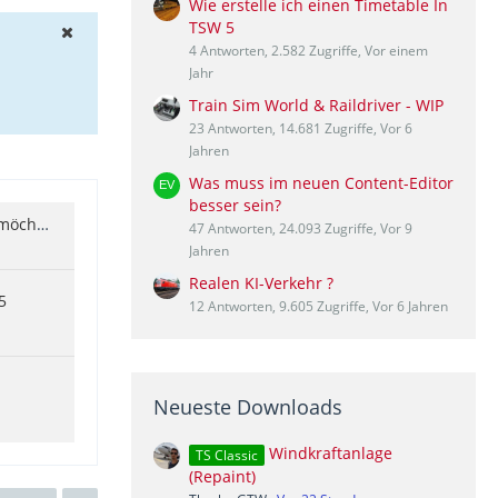
Wie erstelle ich einen Timetable In
TSW 5
4 Antworten, 2.582 Zugriffe, Vor einem
Jahr
Train Sim World & Raildriver - WIP
23 Antworten, 14.681 Zugriffe, Vor 6
Jahren
Was muss im neuen Content-Editor
besser sein?
Aufgabe gebaut in TSW6 und möchte die veröffentlichen
47 Antworten, 24.093 Zugriffe, Vor 9
Jahren
Realen KI-Verkehr ?
5
12 Antworten, 9.605 Zugriffe, Vor 6 Jahren
Neueste Downloads
Windkraftanlage
TS Classic
(Repaint)