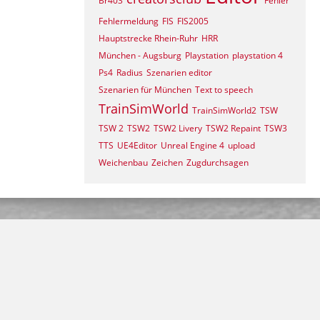
Br403
Fehler
Fehlermeldung
FIS
FIS2005
Hauptstrecke Rhein-Ruhr
HRR
München - Augsburg
Playstation
playstation 4
Ps4
Radius
Szenarien editor
Szenarien für München
Text to speech
TrainSimWorld
TrainSimWorld2
TSW
TSW 2
TSW2
TSW2 Livery
TSW2 Repaint
TSW3
TTS
UE4Editor
Unreal Engine 4
upload
Weichenbau
Zeichen
Zugdurchsagen