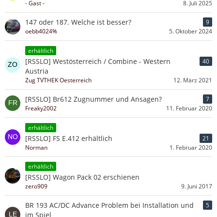
- Gast -
8. Juli 2025
147 oder 187. Welche ist besser?
9
oebb4024%
5. Oktober 2024
erhältlich
[RSSLO] Westösterreich / Combine - Western
40
Austria
Zug TVTHEK Oesterreich
12. März 2021
[RSSLO] Br612 Zugnummer und Ansagen?
7
Freaky2002
11. Februar 2020
erhältlich
[RSSLO] FS E.412 erhältlich
21
Norman
1. Februar 2020
erhältlich
[RSSLO] Wagon Pack 02 erschienen
zero909
9. Juni 2017
BR 193 AC/DC Advance Problem bei Installation und
5
im Spiel