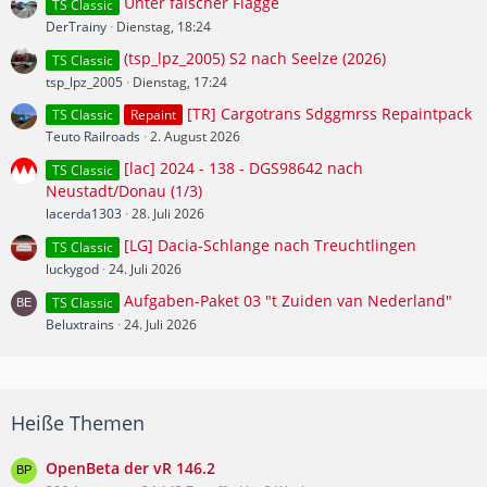
Unter falscher Flagge
TS Classic
DerTrainy
Dienstag, 18:24
(tsp_lpz_2005) S2 nach Seelze (2026)
TS Classic
tsp_lpz_2005
Dienstag, 17:24
[TR] Cargotrans Sdggmrss Repaintpack
TS Classic
Repaint
Teuto Railroads
2. August 2026
[lac] 2024 - 138 - DGS98642 nach
TS Classic
Neustadt/Donau (1/3)
lacerda1303
28. Juli 2026
[LG] Dacia-Schlange nach Treuchtlingen
TS Classic
luckygod
24. Juli 2026
Aufgaben-Paket 03 "t Zuiden van Nederland"
TS Classic
Beluxtrains
24. Juli 2026
Heiße Themen
OpenBeta der vR 146.2