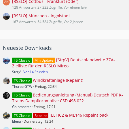
[RSSLO] Cottbus - Frankfurt (Oder)
128 Antworten, 27.222 Zugriffe, Vor einem Jahr
[RSSLO] München - Ingolstadt
167 Antworten, 54.584 Zugriffe, Vor 2 Jahren
Neueste Downloads
[StrgV] Deutschlandweite ZZA-
TS Classic
MiniUpdate
Zielliste für den RSSLO Mireo
StrgV
Vor 14 Stunden
Windkraftanlage (Repaint)
TS Classic
Thurbo GTW
Freitag, 22:34
Bedienungsanleitung (Manual) Deutsch PDF K-
TS Classic
Trains Dampflokomotive CSD 498.022
Gainmaster
Freitag, 17:21
[EL] IC2 & ME146 Repaint pack
TS Classic
Repaint
Elena
Donnerstag, 12:24