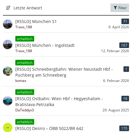
Letzte Antwort
Filter
[RSSLO] München S1
71
Traxx_188
9. April 2026
erhältlich
[RSSLO] München - Ingolstadt
167
Traxx_188
12. Februar 2026
erhältlich
[RSSLO] Schneebergbahn: Wiener Neustadt Hbf -
1
Puchberg am Schneeberg
komax
6. Februar 2026
erhältlich
[RSSLO] Ostbahn: Wien Hbf - Hegyeshalom -
18
Bratislava-Petrzalka
DaTeddyx3
29. August 2025
erhältlich
[RSSLO] Desiro – ÖBB 5022/BR 642
170